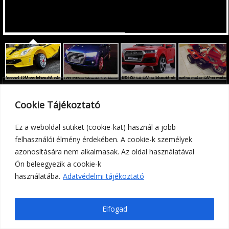
Adatvédelmi tájékoztató
Cookie Tájékoztató
Ez a weboldal sütiket (cookie-kat) használ a jobb
felhasználói élmény érdekében. A cookie-k személyek
azonosítására nem alkalmasak. Az oldal használatával
Ön beleegyezik a cookie-k
© 2016. POWERED BY
HUNITY
használatába.
Adatvédelmi tájékoztató
Elfogad